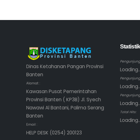
Statist
Pengunjung 
Dinas Ketahanan Pangan Provinsi
Loading..
Banten
Pengunjung
Alamat :
Loading..
Kawasan Pusat Pemerintahan
Pengunjung 
Provinsi Banten ( KP3B) Jl. Syech
Loading..
Nawawi Al Bantani, Palima Serang
Total Hits:
Banten
Loading..
Email :
HELP DESK (0254) 200123