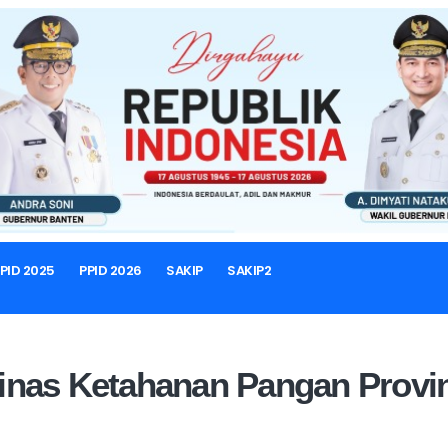
ANDA
LAPORAN KINERJA DINAS KETAHANAN PANGAN PROVINSI BANTEN TAHUN
ja Dinas Ketahanan Pangan P
INFORMASI BERKALA
PID 2025
PPID 2026
SAKIP
SAKIP2
Dinas Ketahanan Pangan Provi