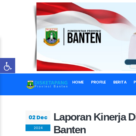
BER
Laporan Kiner
HOME
PROFILE
BERITA
P
Laporan Kinerja 
02 Dec
Banten
2024