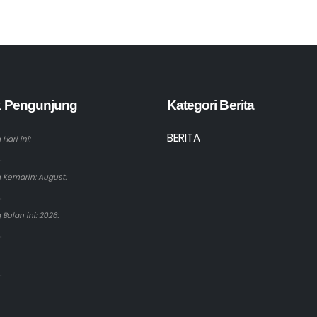
ik Pengunjung
Kategori Berita
BERITA
Hari ini:
.
 Kemarin: August:
.
Bulan ini: 2026:
.
.