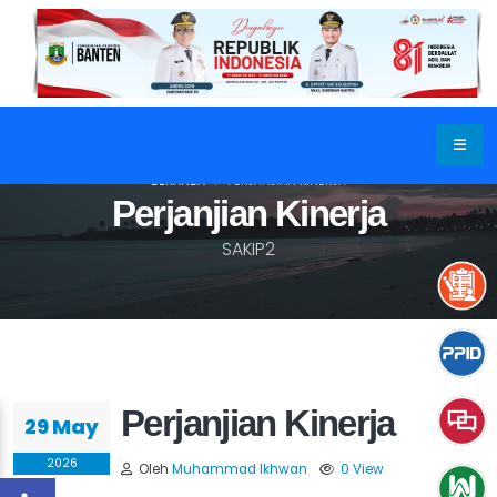
BERANDA
PERJANJIAN KINERJA
Perjanjian Kinerja
SAKIP2
Perjanjian Kinerja
29 May
2026
Oleh
Muhammad Ikhwan
0 View