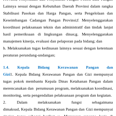
Lainnya sesuai dengan Kebutuhan Daerah Provinsi dalam rangka
Stabilisasi Pasokan dan Harga Pangan, serta Pengelolaan dan
.
Keseimbangan Cadangan Pangan Provinsi
;
f
Menyelenggarakan
koordinasi pelaksanaan teknis dan administratif dan tindak lanjut
hasil pemeriksaan di lingkungan dinas
;
g.
Menyelenggarakan
manajemen kinerja, evaluasi dan pelaporan pada bidang; dan
h.
Melaksanakan tugas kedinasan lainnya sesuai dengan ketentuan
peraturan perundang-undangan;
1.4. Kepala Bidang Kerawanan Pangan dan
Gizi
1.
Kepala
Bidang Kerawanan Pangan dan Gizi mempunyai
tugas pokok membantu Kepala Dinas Ketahanan Pangan dalam
merencanakan dan perumusan program, melaksanakan koordinasi,
monitoring, serta pengendalian pelaksanaan program dan kegiatan.
2
.
Dalam melaksanakan fungsi sebagaimana
dimaksud
,
Kepala
Bidang
Kerawanan Pangan dan Gizi
mempunyai