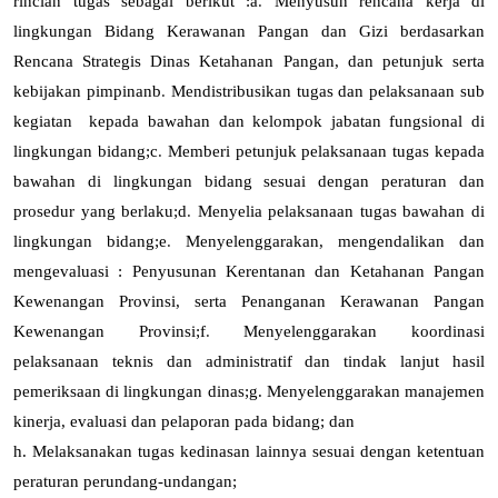
rincian tugas sebagai berikut :
a
.
Menyusun rencana kerja di
lingkungan Bidang
Kerawanan Pangan dan Gizi
berdasarkan
Rencana Strategis Dinas Ketahanan Pangan, dan petunjuk serta
kebijakan pimpinan
b
.
Mendistribusikan tugas dan pelaksanaan sub
kegiatan kepada bawahan dan kelompok jabatan fungsional di
lingkungan bidang
;
c
.
Memberi petunjuk pelaksanaan tugas kepada
bawahan di lingkungan bidang sesuai dengan peraturan dan
prosedur yang berlaku
;
d
.
Menyelia pelaksanaan tugas bawahan di
lingkungan bidang
;
e
.
Menyelenggarakan, mengendalikan dan
mengevaluasi : Penyusunan Kerentanan dan Ketahanan Pangan
Kewenangan Provinsi, serta Penanganan Kerawanan Pangan
Kewenangan Provinsi
;
f
.
Menyelenggarakan koordinasi
pelaksanaan teknis dan administratif dan tindak lanjut hasil
pemeriksaan di lingkungan dinas
;
g.
Menyelenggarakan manajemen
kinerja, evaluasi dan pelaporan pada bidang; dan
h.
Melaksanakan tugas kedinasan lainnya sesuai dengan ketentuan
peraturan perundang-undangan;