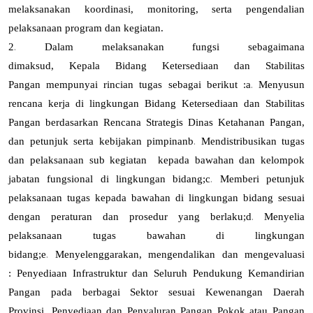
melaksanakan koordinasi, monitoring, serta pengendalian
pelaksanaan program dan kegiatan.
.
2
Dalam melaksanakan fungsi sebagaimana
dimaksud
,
Kepala
Bidang Ketersediaan dan Stabilitas
.
Pangan
mempunyai rincian tugas sebagai berikut :
a
Menyusun
rencana kerja di lingkungan Bidang Ketersediaan dan Stabilitas
Pangan berdasarkan Rencana Strategis Dinas Ketahanan Pangan,
.
dan petunjuk serta kebijakan pimpinan
b
Mendistribusikan tugas
dan pelaksanaan sub kegiatan kepada bawahan dan kelompok
.
jabatan fungsional di lingkungan bidang
;
c
Memberi petunjuk
pelaksanaan tugas kepada bawahan di lingkungan bidang sesuai
.
dengan peraturan dan prosedur yang berlaku
;
d
Menyelia
pelaksanaan tugas bawahan di lingkungan
.
bidang
;
e
Menyelenggarakan, mengendalikan dan mengevaluasi
: Penyediaan Infrastruktur dan Seluruh Pendukung Kemandirian
Pangan pada berbagai Sektor sesuai Kewenangan Daerah
Provinsi, Penyediaan dan Penyaluran Pangan Pokok atau Pangan