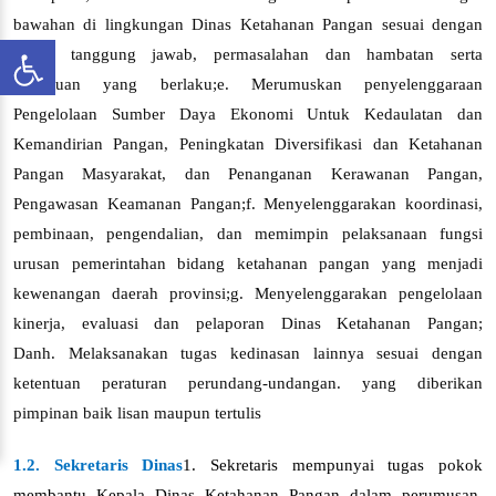
bawahan di lingkungan Dinas Ketahanan Pangan sesuai dengan
tugas, tanggung jawab, permasalahan dan hambatan serta
ketentuan yang berlaku;
e. Merumuskan penyelenggaraan
Pengelolaan Sumber Daya Ekonomi Untuk Kedaulatan dan
Kemandirian Pangan, Peningkatan Diversifikasi dan Ketahanan
Pangan Masyarakat, dan Penanganan Kerawanan Pangan,
Pengawasan Keamanan Pangan
;
f.
Menyelenggarakan koordinasi,
pembinaan, pengendalian, dan memimpin pelaksanaan fungsi
urusan pemerintahan bidang ketahanan pangan yang menjadi
kewenangan daerah provinsi;
g.
Menyelenggarakan pengelolaan
kinerja, evaluasi dan pelaporan Dinas Ketahanan Pangan;
Dan
h. Melaksanakan tugas kedinasan lainnya sesuai dengan
ketentuan peraturan perundang-undangan. yang diberikan
pimpinan baik lisan maupun tertulis
1.2. Sekretaris Dinas
1.
Sekretaris mempunyai tugas pokok
membantu Kepala Dinas Ketahanan Pangan dalam perumusan,