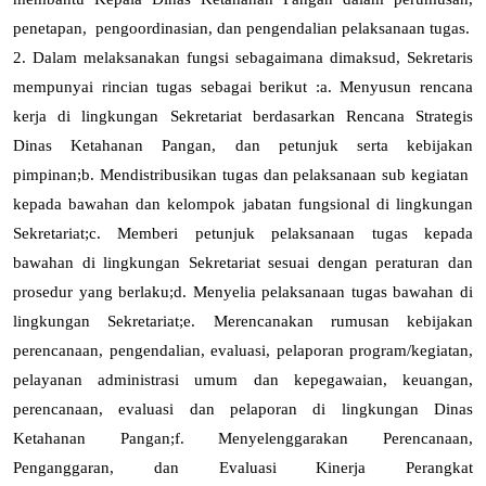
penetapan, pengoordinasian, dan pengendalian pelaksanaan tugas.
2. Dalam melaksanakan fungsi sebagaimana dimaksud
, Sekretaris
mempunyai rincian tugas sebagai berikut :
a.
Menyusun rencana
kerja di lingkungan Sekretariat berdasarkan Rencana Strategis
Dinas Ketahanan Pangan, dan petunjuk serta kebijakan
pimpinan
;
b.
Mendistribusikan tugas dan pelaksanaan sub kegiatan
kepada bawahan dan kelompok jabatan fungsional di lingkungan
Sekretariat
;
c.
Memberi petunjuk pelaksanaan tugas kepada
bawahan di lingkungan Sekretariat sesuai dengan peraturan dan
prosedur yang berlaku
;
d.
Menyelia pelaksanaan tugas bawahan di
lingkungan Sekretariat
;
e.
Merencanakan rumusan kebijakan
perencanaan, pengendalian, evaluasi, pelaporan program/kegiatan,
pelayanan administrasi umum dan kepegawaian, keuangan,
perencanaan, evaluasi dan pelaporan di lingkungan Dinas
Ketahanan Pangan
;
f.
Menyelenggarakan Perencanaan,
Penganggaran, dan Evaluasi Kinerja Perangkat