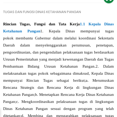
TUGAS DAN FUNGSI DINAS KETAHANAN PANGAN
Rincian Tugas, Fungsi dan Tata Kerja
1.1 Kepala Dinas
Ketahanan Pangan
1. Kepala Dinas mempunyai tugas
pokok
membantu Gubernur dalam
melalui koordinasi Sekretaris
Daerah dalam menyelenggarakan perumusan, penetapan,
pengoordinasian, dan pengendalian pelaksanaan tugas berdasarkan
Urusan Pemerintahan yang menjadi kewenangan Daerah dan Tugas
Pembantuan Bidang Urusan Ketahanan Pangan
.
2. Dalam
melaksanakan tugas pokok sebagaimana dimaksud,
Kepala Dinas
mempunyai Rincian Tugas sebagai berikut;a. Merumuskan
Rencana Strategis dan Rencana Kerja di lingkungan Dinas
Ketahanan Pangan;
b.
Menetapkan Rencana Kerja Dinas Ketahanan
Pangan;
c.
Mengkoordinasikan pelaksanaan tugas di lingkungan
Dinas Ketahanan Pangan sesuai dengan program yang telah
ditetapkan;
d.
Membina dan mengarahkan pelaksanaan tugas