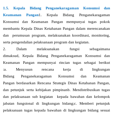
1.5. Kepala Bidang Penganekaragaman Konsumsi dan
Keamanan Pangan
1.
Kepala
Bidang Penganekaragaman
Konsumsi dan Keamanan Pangan mempunyai tugas pokok
membantu Kepala Dinas Ketahanan Pangan dalam merencanakan
dan perumusan program, melaksanakan koordinasi, monitoring,
serta pengendalian pelaksanaan program dan kegiatan.
2
.
Dalam melaksanakan fungsi sebagaimana
dimaksud
,
Kepala
Bidang
Penganekaragaman Konsumsi dan
Keamanan Pangan
mempunyai rincian tugas sebagai berikut
:
a
.
Menyusun rencana kerja di lingkungan
Bidang
Penganekaragaman Konsumsi dan Keamanan
Pangan
berdasarkan Rencana Strategis Dinas Ketahanan Pangan,
dan petunjuk serta kebijakan pimpinan
b
.
Mendistribusikan tugas
dan pelaksanaan sub kegiatan kepada bawahan dan kelompok
jabatan fungsional di lingkungan bidang
;
c
.
Memberi petunjuk
pelaksanaan tugas kepada bawahan di lingkungan bidang sesuai