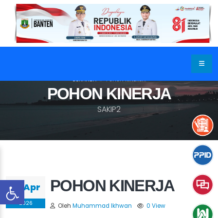
BERANDA
POHON KINERJA
POHON KINERJA
SAKIP2
POHON KINERJA
06 Apr
2026
Oleh
Muhammad Ikhwan
0 View